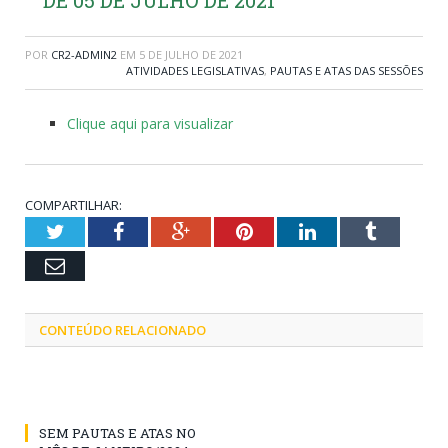
POR
CR2-ADMIN2
EM
5 DE JULHO DE 2021
ATIVIDADES LEGISLATIVAS
,
PAUTAS E ATAS DAS SESSÕES
Clique aqui para visualizar
COMPARTILHAR:
Twitter
Facebook
Google+
Pinterest
LinkedIn
Tumblr
Email
CONTEÚDO RELACIONADO
SEM PAUTAS E ATAS NO