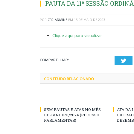
PAUTA DA 11ª SESSÃO ORDINÁR
POR
CR2-ADMIN5
EM
15 DE MAIO DE 2023
Clique aqui para visualizar
COMPARTILHAR:
Twi
CONTEÚDO RELACIONADO
SEM PAUTAS E ATAS NO MÊS
ATA DA 
DE JANEIRO/2024 (RECESSO
EXTRAOR
PARLAMENTAR)
DEZEMBR