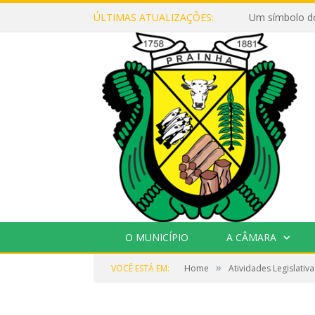
ÚLTIMAS ATUALIZAÇÕES:
Um símbolo d
O MUNICÍPIO
A CÂMARA
»
VOCÊ ESTÁ EM:
Home
Atividades Legislativa