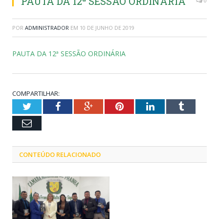
PAUTA DA 12ª SESSÃO ORDINÁRIA
0
POR
ADMINISTRADOR
EM
10 DE JUNHO DE 2019
PAUTA DA 12ª SESSÃO ORDINÁRIA
COMPARTILHAR:
Twitter
Facebook
Google+
Pinterest
LinkedIn
Tumblr
Email
CONTEÚDO RELACIONADO