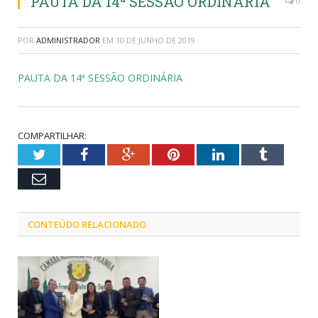
PAUTA DA 14ª SESSÃO ORDINÁRIA
0
POR
ADMINISTRADOR
EM
10 DE JUNHO DE 2019
PAUTA DA 14ª SESSÃO ORDINÁRIA
COMPARTILHAR:
Twitter
Facebook
Google+
Pinterest
LinkedIn
Tumblr
Email
CONTEÚDO RELACIONADO