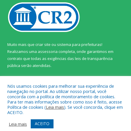
Muito mais que
criar site
ou
sistema para prefeituras
!
Realizamos uma
assessoria
completa, onde garantimos em
contrato que todas as exigências das
leis de transparência
pública
serão atendidas.
Conheça o
PNTP
e o
Radar da Transparência Pública
Nós usamos cookies para melhorar sua experiência de
navegação no portal. Ao utilizar nosso portal, você
concorda com a política de monitoramento de cookies.
Para ter mais informações sobre como isso é feito, acesse
Política de cookies (
Leia mais
). Se você concorda, clique em
Todos os direitos reservados a Câmara Municipal de Prainha.
ACEITO.
Mapa do Site
Acessar Área Administrativa
ACEITO
Leia mais
Acessar Webmail