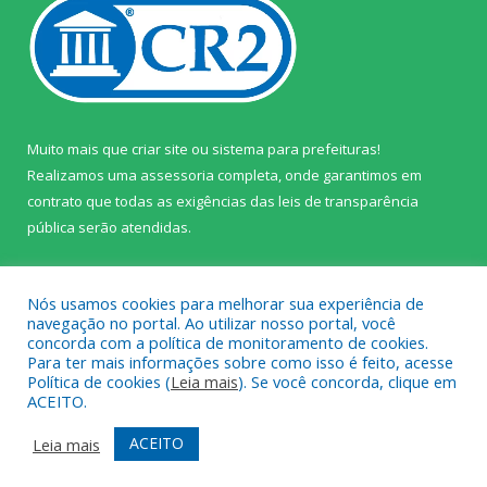
Muito mais que
criar site
ou
sistema para prefeituras
!
Realizamos uma
assessoria
completa, onde garantimos em
contrato que todas as exigências das
leis de transparência
pública
serão atendidas.
Conheça o
PNTP
e o
Radar da Transparência Pública
Nós usamos cookies para melhorar sua experiência de
navegação no portal. Ao utilizar nosso portal, você
concorda com a política de monitoramento de cookies.
Para ter mais informações sobre como isso é feito, acesse
Política de cookies (
Leia mais
). Se você concorda, clique em
Todos os direitos reservados a Câmara Municipal de Prainha.
ACEITO.
Mapa do Site
Acessar Área Administrativa
ACEITO
Leia mais
Acessar Webmail