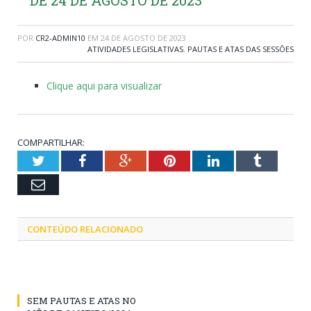
POR
CR2-ADMIN10
EM
24 DE AGOSTO DE 2023
ATIVIDADES LEGISLATIVAS
,
PAUTAS E ATAS DAS SESSÕES
Clique aqui para visualizar
COMPARTILHAR:
Twitter
Facebook
Google+
Pinterest
LinkedIn
Tumblr
Email
CONTEÚDO RELACIONADO
SEM PAUTAS E ATAS NO