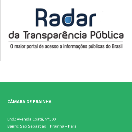
CÂMARA DE PRAINHA
End.: Avenida Coatá, Nº 500
Bairro: São Sebastião | Prainha – Pará