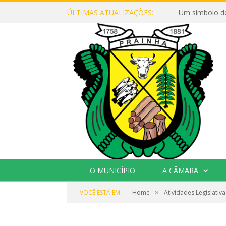
ÚLTIMAS ATUALIZAÇÕES:
Um símbolo d
O MUNICÍPIO
A CÂMARA
»
VOCÊ ESTÁ EM:
Home
Atividades Legislativa