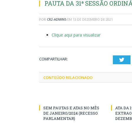
PAUTA DA 31ª SESSÃO ORDINÁR
POR
CR2-ADMIN5
EM
13 DE DEZEMBRO DE 2021
Clique aqui para visualizar
COMPARTILHAR:
Twi
CONTEÚDO RELACIONADO
SEM PAUTAS E ATAS NO MÊS
ATA DA 
DE JANEIRO/2024 (RECESSO
EXTRAOR
PARLAMENTAR)
DEZEMBR