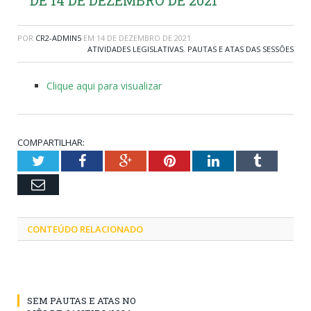
POR
CR2-ADMIN5
EM
14 DE DEZEMBRO DE 2021
ATIVIDADES LEGISLATIVAS
,
PAUTAS E ATAS DAS SESSÕES
Clique aqui para visualizar
COMPARTILHAR:
Twitter
Facebook
Google+
Pinterest
LinkedIn
Tumblr
Email
CONTEÚDO RELACIONADO
SEM PAUTAS E ATAS NO