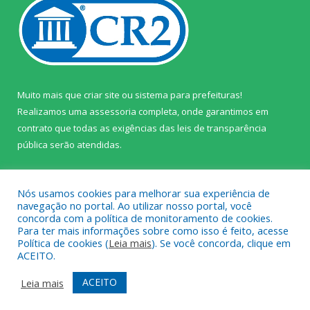
Muito mais que
criar site
ou
sistema para prefeituras
!
Realizamos uma
assessoria
completa, onde garantimos em
contrato que todas as exigências das
leis de transparência
pública
serão atendidas.
Conheça o
PNTP
e o
Radar da Transparência Pública
Nós usamos cookies para melhorar sua experiência de
navegação no portal. Ao utilizar nosso portal, você
concorda com a política de monitoramento de cookies.
Para ter mais informações sobre como isso é feito, acesse
Política de cookies (
Leia mais
). Se você concorda, clique em
Todos os direitos reservados a Câmara Municipal de Prainha.
ACEITO.
Mapa do Site
Acessar Área Administrativa
ACEITO
Leia mais
Acessar Webmail