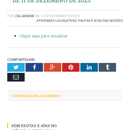
POR
CR2-ADMIN8
EM
11 DE DEZEMBRO DE 2023
ATIVIDADES LEGISLATIVAS
,
PAUTAS E ATAS DAS SESSÕES
Clique aqui para visualizar
COMPARTILHAR:
Twitter
Facebook
Google+
Pinterest
LinkedIn
Tumblr
Email
CONTEÚDO RELACIONADO
SEM PAUTAS E ATAS NO