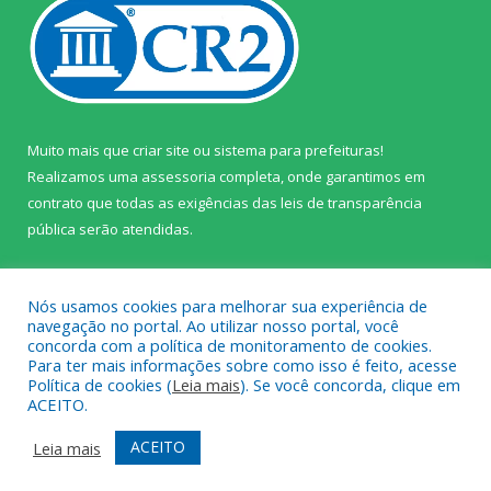
Muito mais que
criar site
ou
sistema para prefeituras
!
Realizamos uma
assessoria
completa, onde garantimos em
contrato que todas as exigências das
leis de transparência
pública
serão atendidas.
Conheça o
PNTP
e o
Radar da Transparência Pública
Nós usamos cookies para melhorar sua experiência de
navegação no portal. Ao utilizar nosso portal, você
concorda com a política de monitoramento de cookies.
Para ter mais informações sobre como isso é feito, acesse
Política de cookies (
Leia mais
). Se você concorda, clique em
Todos os direitos reservados a Câmara Municipal de Prainha.
ACEITO.
Mapa do Site
Acessar Área Administrativa
ACEITO
Leia mais
Acessar Webmail