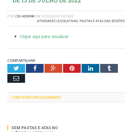
POR
CR2-ADMIN8
EM
13 DE JULHO DE 2022
ATIVIDADES LEGISLATIVAS
,
PAUTAS E ATAS DAS SESSÕES
Clique aqui para visualizar
COMPARTILHAR:
Twitter
Facebook
Google+
Pinterest
LinkedIn
Tumblr
Email
CONTEÚDO RELACIONADO
SEM PAUTAS E ATAS NO