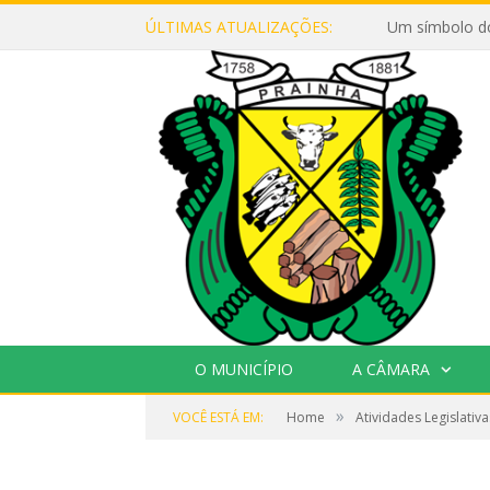
ÚLTIMAS ATUALIZAÇÕES:
Um símbolo d
O MUNICÍPIO
A CÂMARA
»
VOCÊ ESTÁ EM:
Home
Atividades Legislativa