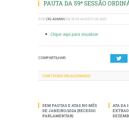
PAUTA DA 59ª SESSÃO ORDINÁR
POR
CR2-ADMIN5
EM
18 DE AGOSTO DE 2022
Clique aqui para visualizar
COMPARTILHAR:
Twi
CONTEÚDO RELACIONADO
SEM PAUTAS E ATAS NO MÊS
ATA DA 
DE JANEIRO/2024 (RECESSO
EXTRAOR
PARLAMENTAR)
DEZEMBR