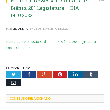
Pauta da 67ª Sessão Ordinária. 1º
0
Biênio. 20ª Legislatura – DIA
19.10.2022
POR
CR2-ADMIN3
EM
25 DE NOVEMBRO DE 2022
Pauta da 67ª Sessão Ordinária. 1º Biênio. 20ª Legislatura -
DIA 19.10.2022
COMPARTILHAR:
Twitter
Facebook
Google+
Pinterest
LinkedIn
Tumblr
Email
CONTEÚDO RELACIONADO