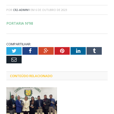
POR
CR2-ADMIN1
EM
6 DE OUTUBRO DE 2023
PORTARIA Nº98
COMPARTILHAR:
Twitter
Facebook
Google+
Pinterest
LinkedIn
Tumblr
Email
CONTEÚDO RELACIONADO