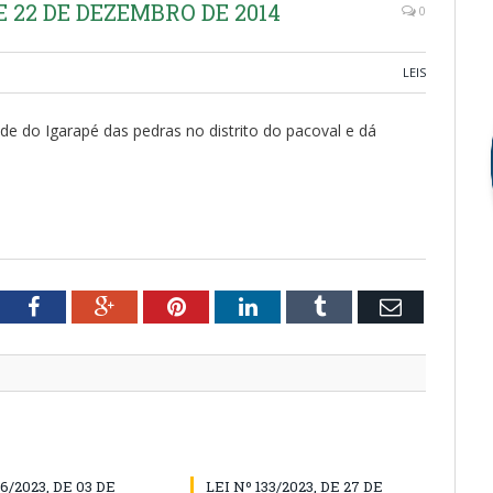
DE 22 DE DEZEMBRO DE 2014
0
LEIS
 do Igarapé das pedras no distrito do pacoval e dá
tter
Facebook
Google+
Pinterest
LinkedIn
Tumblr
Email
36/2023, DE 03 DE
LEI Nº 133/2023, DE 27 DE