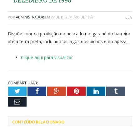
POR
ADMINISTRADOR
EM
28 DE DEZEMBRO DE 1998
LEIS
Dispõe sobre a proibição do pescado no igarapé do barreiro
até a terra preta, incluindo os lagos dos bichos e do apezal.
Clique aqui para visualizar
COMPARTILHAR:
Twitter
Facebook
Google+
Pinterest
LinkedIn
Tumblr
Email
CONTEÚDO RELACIONADO