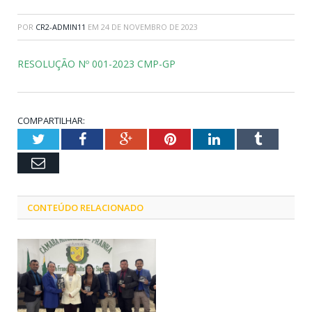
POR
CR2-ADMIN11
EM
24 DE NOVEMBRO DE 2023
RESOLUÇÃO Nº 001-2023 CMP-GP
COMPARTILHAR:
Twitter
Facebook
Google+
Pinterest
LinkedIn
Tumblr
Email
CONTEÚDO RELACIONADO