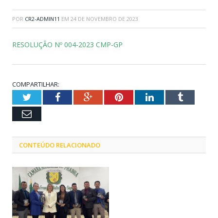
POR
CR2-ADMIN11
EM
24 DE NOVEMBRO DE 2023
RESOLUÇÃO Nº 004-2023 CMP-GP
COMPARTILHAR:
Twitter
Facebook
Google+
Pinterest
LinkedIn
Tumblr
Email
CONTEÚDO RELACIONADO